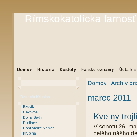
Rímskokatolícka farnosť
Domov
História
Kostoly
Farské oznamy
Úcta k 
Domov
|
Archív pr
marec 2011
Dekanát Krupina
Bzovík
Čekovce
Kvetný trojl
Dolný Badín
Dudince
V sobotu 26. mar
Hontianske Nemce
celého nášho dek
Krupina