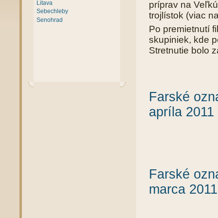
príprav na Veľkú
Litava
Sebechleby
trojlístok (viac n
Senohrad
Po premietnutí f
skupiniek, kde p
Stretnutie bolo
Farské ozna
apríla 2011
Farské ozna
marca 2011